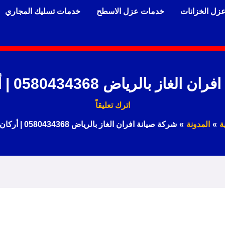
زل الخزانات
خدمات عزل الاسطح
خدمات تسليك المجاري
ز بالرياض 0580434368 | أركان الخليج
اترك تعليقاً
ة
المدونة
شركة صيانة افران الغاز بالرياض 0580434368 | أركان الخليج