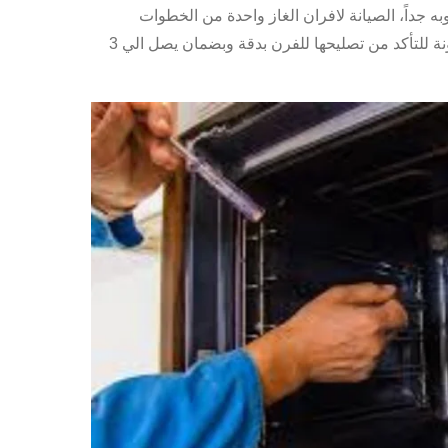
به جداً، الصيانة لافران الغاز واحدة من الخطوات
الصعبة التي تطلب شركة احترافية ومضمونة للتأكد من تصليحها للفرن بدقة وبضمان يصل الي 3