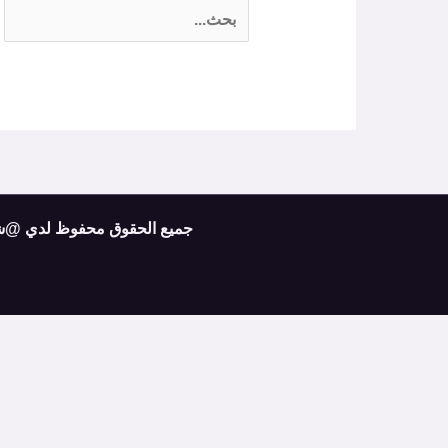
جميع الحقوق محفوظ لدي @شركة أرك